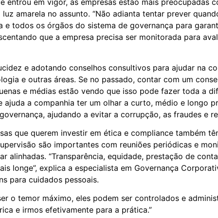
nce entrou em vigor, as empresas estão mais preocupadas 
luz amarela no assunto. “Não adianta tentar prever quand
ça e todos os órgãos do sistema de governança para garant
escentando que a empresa precisa ser monitorada para avalia
cidez e adotando conselhos consultivos para ajudar na c
nologia e outras áreas. Se no passado, contar com um cons
quenas e médias estão vendo que isso pode fazer toda a d
 ajuda a companhia ter um olhar a curto, médio e longo pra
 governança, ajudando a evitar a corrupção, as fraudes e r
as que querem investir em ética e compliance também têm 
supervisão são importantes com reuniões periódicas e mo
tar alinhadas. “Transparência, equidade, prestação de cont
is longe”, explica a especialista em Governança Corporati
ns para cuidados pessoais.
ser o temor máximo, eles podem ser controlados e administ
ica e irmos efetivamente para a prática.”