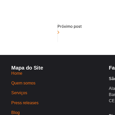
Próximo post
Mapa do Site
Fa
Home
Sã
Quem somos
Ala
Serviços
Bar
CE
Press releases
Blog