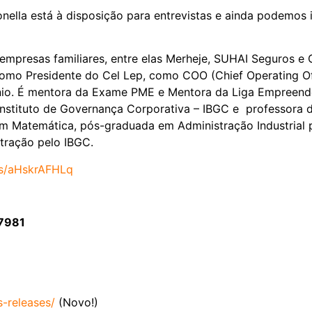
nella está à disposição para entrevistas e ainda podemos
empresas familiares, entre elas Merheje, SUHAI Seguros e
omo Presidente do Cel Lep, como COO (Chief Operating Off
ínio. É mentora da Exame PME e Mentora da Liga Empreend
nstituto de Governança Corporativa – IBGC e professora 
a em Matemática, pós-graduada em Administração Industria
stração pelo IBGC.
r/s/aHskrAFHLq
 7981
s-
releases/
(Novo!)