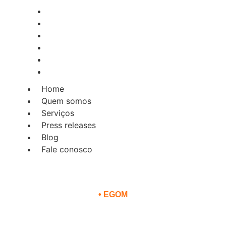
Home
Quem somos
Serviços
Press releases
Blog
Fale conosco
Home
Quem somos
Serviços
Press releases
Blog
Fale conosco
•
EGOM
nhos para evitar fraudes e c